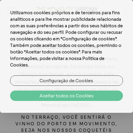
Utilizamos cookies próprios e de terceiros para fins
analíticos e para lhe mostrar publicidade relacionada
com as suas preferências a partir dos seus hábitos de
navegação e do seu perfil. Pode configurar ou recusar
os cookies clicando em “Configuração de cookies”.
Sandeman Terrace
Também pode aceitar todos os cookies, premindo o
botão “Aceitar todos os cookies”. Para mais
informações, pode visitar a nossa Politica de
Duas margens do mesmo rio, dois gémeos
Cookies.
separados ao nascer. Do nosso lado, no
Terraço Sandeman, estará rodeado pela
Configuração de Cookies
atmosfera inspiradora e empreendedora de
várias gerações de produtores de vinho do
Aceitar todos os Cookies
Porto – com vista para um Património
Mundial da UNESCO.
NO TERRAÇO, VOCÊ SENTIRÁ O
VINHO DO PORTO EM MOVIMENTO,
SEJA NOS NOSSOS COQUETÉIS