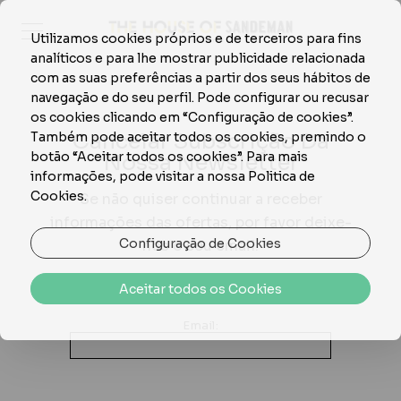
Utilizamos cookies próprios e de terceiros para fins
analíticos e para lhe mostrar publicidade relacionada
com as suas preferências a partir dos seus hábitos de
navegação e do seu perfil. Pode configurar ou recusar
os cookies clicando em “Configuração de cookies”.
Cancelar Subscrição Da
Também pode aceitar todos os cookies, premindo o
botão “Aceitar todos os cookies”. Para mais
Nossa Newsletter
informações, pode visitar a nossa Politica de
Cookies.
Se não quiser continuar a receber
informações das ofertas, por favor deixe-
Configuração de Cookies
nos o seu email.
Aceitar todos os Cookies
Email: